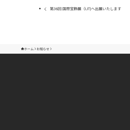
第36回 国際宝飾展（IJT)へ出展いたします
ホーム
お知らせ